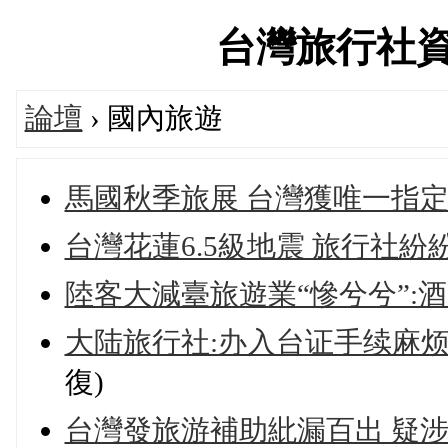
台灣旅行社資訊論
論壇
› 國內旅遊
馬國秋季旅展 台灣獲唯一指
台灣花蓮6.5級地震 旅行社
陸客大減臺旅遊業“慘兮兮”:
大陆旅行社:办入台证手续麻
復)
台灣發旅游補助紕漏百出 疑涉