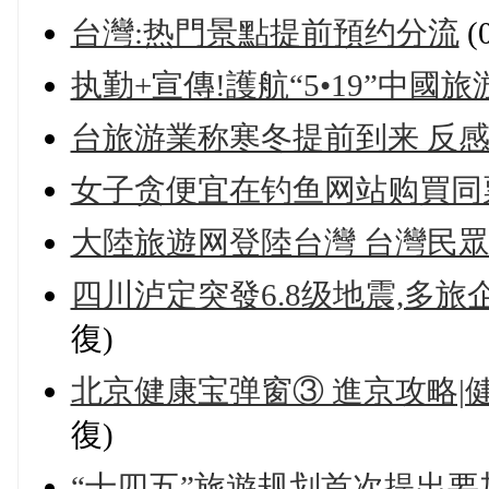
台灣:热門景點提前預约分流
(
执勤+宣傳!護航“5•19”中
台旅游業称寒冬提前到来 反
女子贪便宜在钓鱼网站购買同票
大陸旅遊网登陸台灣 台灣民
四川泸定突發6.8级地震,多
復)
北京健康宝弹窗③ 進京攻略|健
復)
“十四五”旅遊规划首次提出