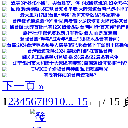
親美的“嚣张小國”、與台建交、停飞我國航班的,如今怎样
回顾 赖清德就职在即,台知名學者:大陸知道台灣已跑不掉
最大風力17级!台風“摩羯”為何来势凶猛?專家解读
台灣觀光遭遇最“冷”暑假,業者苦盼尽快恢复大陸旅客来台
國台辦:大陸首批已有1256個景區對台灣同胞“首来族”免門
旅行社:中俄免签政策并非针對個人 而是旅遊團
超强台風“摩羯”成今年“風王”!哪些地區會有暴雨?
台媒:2024台灣地區领导人選舉登記,郭台铭下午派副手搭档
台灣旅遊攻略:2024,讓我們相约在寶島台灣
國民党主席選舉明登場 嘉义6選區仅2選區有竞争
辽宁锦州市太和區十大景區有哪些?自驾遊如何安排行程?
TWICE子瑜唱台灣神曲!回归辣照曝光
有没有详细的台灣遊攻略?
下一頁 »
1
2
3
4
5
6
7
8
9
10
... 15
/ 15