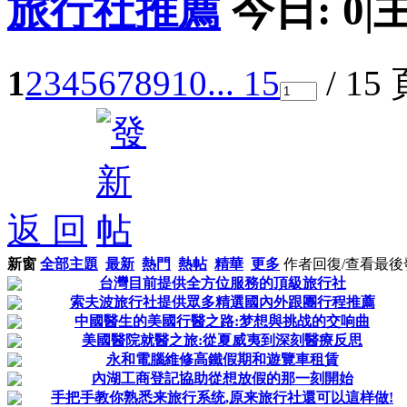
旅行社推薦
今日:
0
|
1
2
3
4
5
6
7
8
9
10
... 15
/ 15
返 回
新窗
全部主題
最新
熱門
熱帖
精華
更多
作者
回復/查看
最後
台灣目前提供全方位服務的頂級旅行社
索夫波旅行社提供眾多精選國內外跟團行程推薦
中國醫生的美國行醫之路:梦想與挑战的交响曲
美國醫院就醫之旅:從夏威夷到深刻醫療反思
永和電腦維修高鐵假期和遊覽車租賃
內湖工商登記協助從想放假的那一刻開始
手把手教你熟悉来旅行系统,原来旅行社還可以這样做!