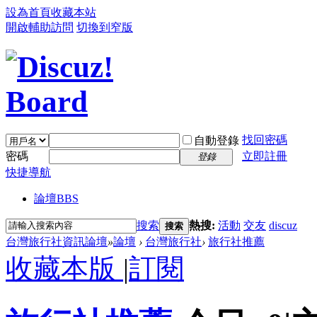
設為首頁
收藏本站
開啟輔助訪問
切換到窄版
找回密碼
自動登錄
密碼
立即註冊
登錄
快捷導航
論壇
BBS
搜索
熱搜:
活動
交友
discuz
搜索
台灣旅行社資訊論壇
»
論壇
›
台灣旅行社
›
旅行社推薦
收藏本版
|
訂閱