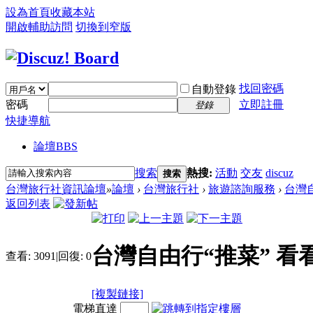
設為首頁
收藏本站
開啟輔助訪問
切換到窄版
找回密碼
自動登錄
密碼
立即註冊
登錄
快捷導航
論壇
BBS
搜索
熱搜:
活動
交友
discuz
搜索
台灣旅行社資訊論壇
»
論壇
›
台灣旅行社
›
旅遊諮詢服務
›
台灣
返回列表
台灣自由行“推菜” 
查看:
3091
|
回復:
0
[複製鏈接]
電梯直達