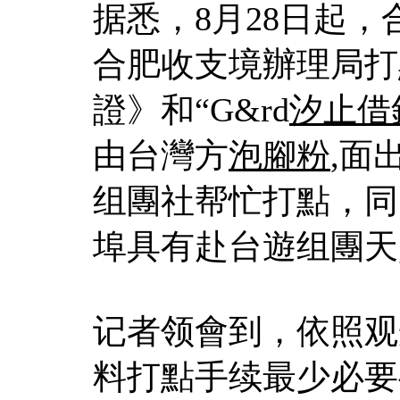
据悉，8月28日起
合肥收支境辦理局打
證》和“G&rd
汐止借
由台灣方
泡腳粉
,面
组團社帮忙打點，同
埠具有赴台遊组團天
记者领會到，依照观
料打點手续最少必要