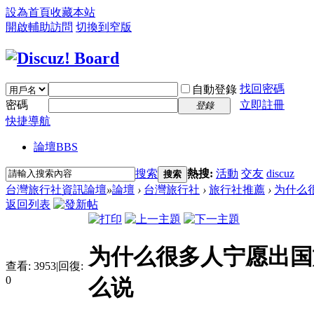
設為首頁
收藏本站
開啟輔助訪問
切換到窄版
找回密碼
自動登錄
密碼
立即註冊
登錄
快捷導航
論壇
BBS
搜索
熱搜:
活動
交友
discuz
搜索
台灣旅行社資訊論壇
»
論壇
›
台灣旅行社
›
旅行社推薦
›
为什么很
返回列表
为什么很多人宁愿出国
查看:
3953
|
回復:
0
么说